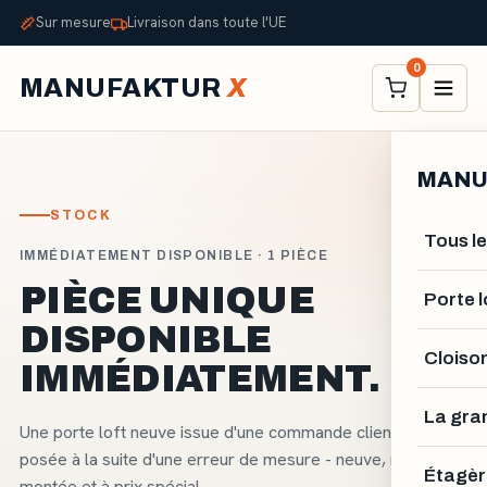
Sur mesure
Livraison dans toute l'UE
0
MANUFAKTUR
X
MANU
STOCK
Tous le
IMMÉDIATEMENT DISPONIBLE · 1 PIÈCE
PIÈCE UNIQUE
Porte l
DISPONIBLE
Cloiso
IMMÉDIATEMENT.
La gra
Une porte loft neuve issue d'une commande client, non
posée à la suite d'une erreur de mesure - neuve, non
Étagèr
montée et à prix spécial.