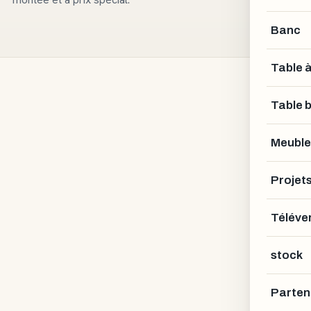
Banc
Table 
Table 
Meuble
Projet
Téléver
stock
Parten